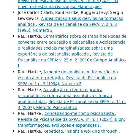
Revista de Psicanálise da SPPA: v. 28 n. 3 (2021): O
novo mal-estar na civilização: Elaborações
José Carlos Calich, Raul Hartke, Ruggero Levy, Sérgio
Lewkowicz,
A idealização e seus desvios na formação
analítica
,
Revista de Psicanálise da SPPA: v. 2 n. 3
(1995): Número 3
Raul Hartke,
Comentários sobre os trabalhos Rodas de
conversa entre educação e psicanálise e Adolescência
e realidades sociais marginalizadas: sobre uma
experiência de psicanálise aplicada
,
Revista de
Psicanálise da SPPA: v. 23 n. 2 (2016): Campo Analítico
I
Raul Hartke,
A mente do analista em formação: da
escuta à interpretação
,
Revista de Psicanálise da
SPPA: v. 1 n. 2 (1994): Número 2
Raul Hartke,
A evolução da teoria e prática
psicanalíticas: rumo a uma assintótica situação
analítica total
,
Revista de Psicanálise da SPPA: v. 14 n.
3 (2007): Método Psicanalítico
Raul Hartke ,
Concebendo-me como psicanalista
,
Revista de Psicanálise da SPPA: v. 31 n. 1 (2024): Bion:
transformações, evoluções e expansões II
Raul Hartke,
Repetição, insight e working through
,