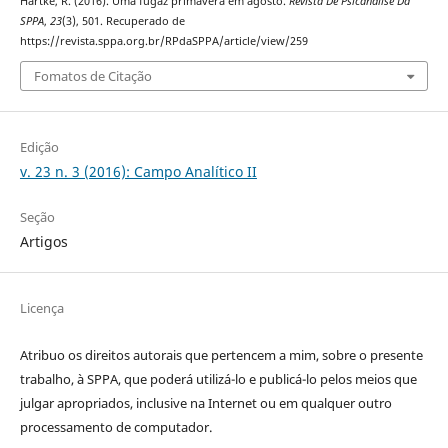
Hartke, R. (2016). Uma fugaz primavera em agosto.
Revista De Psicanálise Da
SPPA
,
23
(3), 501. Recuperado de
https://revista.sppa.org.br/RPdaSPPA/article/view/259
Fomatos de Citação
Edição
v. 23 n. 3 (2016): Campo Analítico II
Seção
Artigos
Licença
Atribuo os direitos autorais que pertencem a mim, sobre o presente
trabalho, à SPPA, que poderá utilizá-lo e publicá-lo pelos meios que
julgar apropriados, inclusive na Internet ou em qualquer outro
processamento de computador.