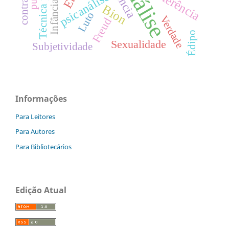
psicanálise
Infância
Bion
Luto
Verdade
Freud
Édipo
Sexualidade
Subjetividade
Informações
Para Leitores
Para Autores
Para Bibliotecários
Edição Atual