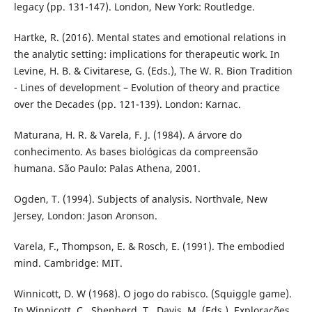
legacy (pp. 131-147). London, New York: Routledge.
Hartke, R. (2016). Mental states and emotional relations in
the analytic setting: implications for therapeutic work. In
Levine, H. B. & Civitarese, G. (Eds.), The W. R. Bion Tradition
- Lines of development – Evolution of theory and practice
over the Decades (pp. 121-139). London: Karnac.
Maturana, H. R. & Varela, F. J. (1984). A árvore do
conhecimento. As bases biológicas da compreensão
humana. São Paulo: Palas Athena, 2001.
Ogden, T. (1994). Subjects of analysis. Northvale, New
Jersey, London: Jason Aronson.
Varela, F., Thompson, E. & Rosch, E. (1991). The embodied
mind. Cambridge: MIT.
Winnicott, D. W (1968). O jogo do rabisco. (Squiggle game).
In Winnicott, C., Shepherd, T., Davis, M. (Eds.). Explorações