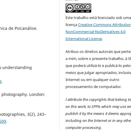
Este trabalho está licenciado sob um
licença
Creative Commons Attribution
ica de Psicanálise.
NonCommercial-NoDerivatives 4.0
International License
.
Atribuo os direitos autorais que per
a mim, sobre o presente trabalho, à S
que poderá utilizá-lo e publicá-lo pelo
to understanding
meios que julgar apropriados, inclusi
Internet ou em qualquer outro
9
.
processamento de computador.
on photography. London:
I attribute the copyrights that belong t
on this work, to SPPA, which may use a
publish it by the means it deems approp
otographies, 3(2), 243–
including on the Internet or in any othe
609
.
computer processing.