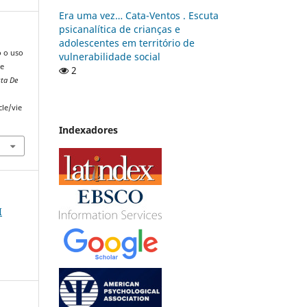
Era uma vez… Cata-Ventos . Escuta
psicanalítica de crianças e
adolescentes em território de
o o uso
vulnerabilidade social
de
2
sta De
cle/vie
Indexadores
I