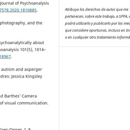
 Journal of Psychoanalysis
Atribuyo los derechos de autor que me
07578.2020.1810885
.
pertenecen, sobre este trabajo, a SPPA,
, photography, and the
podrá utilizarlo y publicarlo por los me
que considere oportunos, incluso en In
o en cualquier otro tratamiento informá
sychoanalytically about
hoanalysis 101(5), 1014–
818967
.
n autism and asperger
res: Jessica Kingsley
nd Barthes’ Camera
 of visual communication.
elaer-Onnes, I. &