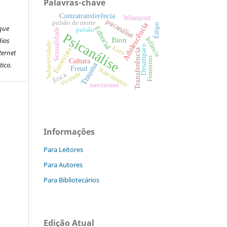
Palavras-chave
Contratransferência
Winnicott
psicanálise
pulsão de morte
Adolescência
Édipo
 que
Editorial
pulsão
Sexualidade
Psicanálise
Infância
Bion
dios
Subjetividade
Desamparo
Luto
Entrevista
Transferência
ternet
Feminino
Cultura
tico.
Trauma
Freud
Narcisismo
Verdade
Ética
narcisismo
Informações
Para Leitores
Para Autores
Para Bibliotecários
Edição Atual