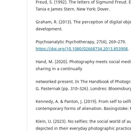
Freud, S. (1992). The letters of Sigmund Freud. E
Tania e James Stern. New York: Dover.
Graham, R. (2013). The perception of digital obj
development.
Psychoanalytic Psychotherapy, 27(4), 269–279.
https://doi.org/10.1080/02668734.2013.853908
.
Hand, M. (2020). Photography meets social med
sharing in a continually
networked present. In The Handbook of Photogr
G. Pasternak (pp. 310–326). Londres: Bloomsbur
Kennedy, A. & Panton, J. (2019). From self to selfi
contemporary forms of alienation. Basingstoke:
Klein, U. (2023). No selfies: the social world of a
depicted in their everyday photographic practice