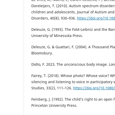
Doreleijers, T. (2010). Autism spectrum disorde
children and adolescents. Journal of Autism an
Disorders, 40(8), 930–936.
https://doi.org/10.1
Deleuze, G. (1993). The Fold-Leibniz and the Ba
University of Minessota Press.
Deleuze, G. & Guattari, F. (2004). A Thousand Pl
Bloomsbury.
Dolto, F. 2023. The unconscious body image. Lo
Fairey, T. (2018). Whose photo? Whose voice? Who
silencing and listening to voice in participatory v
Studies, 33(2), 111–126.
https://doi.org/10.108
Feinberg, J. (1992). The child’s right to an open 
Princeton University Press.