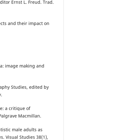
ditor Ernst L. Freud. Trad.
ects and their impact on
ia: image making and
aphy Studies, edited by
y.
e: a critique of
 Palgrave Macmillan.
utistic male adults as
s. Visual Studies 38(1),