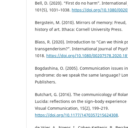
Bell, D. (2020). “First do no harm”. International
101(5), 1031–1038.
https://doi.org/10.1080/002
Bergstein, M. (2010). Mirrors of memory: Freud
history of art. Ithaca: Cornell University Press.
Blass, R. (2020). Introduction to “Can we think p
transgenderism?”. International Journal of Psyc
1018.
https://doi.org/10.1080/00207578.2020.1
Bogdashina, O. (2005). Communication issues i
syndrome: do we speak the same language? Lond
Publishers.
Butchart, G. (2016). The communicology of Rola
Lucida: reflections on the sign–body experience
Visual Communication, 15(2), 199–219.
https://doi.org/10.1177/1470357215624308
.
de Vries, A., Noens, I., Cohen-Kettenis, P., Berck