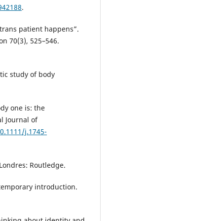
1942188
.
trans patient happens”.
on 70(3), 525–546.
tic study of body
dy one is: the
l Journal of
10.1111/j.1745-
 Londres: Routledge.
temporary introduction.
hinking about identity and