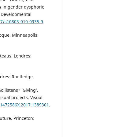
rs in gender dysphoric
d Developmental
007/s10803-010-0935-9
.
roque. Minneapolis:
ateaus. Londres:
ndres: Routledge.
 listens? ‘Giving’,
isual projects. Visual
0/1472586X.2017.1389301
.
future. Princeton: