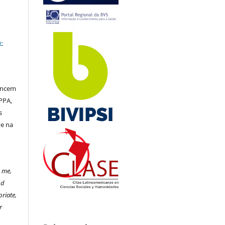
a
-
tencem
PPA,
s
ve na
o me,
nd
riate,
r