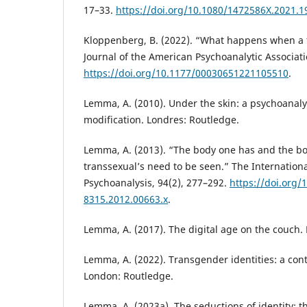
17–33.
https://doi.org/10.1080/1472586X.2021.
Kloppenberg, B. (2022). “What happens when a 
Journal of the American Psychoanalytic Associati
https://doi.org/10.1177/00030651221105510
.
Lemma, A. (2010). Under the skin: a psychoanaly
modification. Londres: Routledge.
Lemma, A. (2013). “The body one has and the bo
transsexual’s need to be seen.” The Internationa
Psychoanalysis, 94(2), 277–292.
https://doi.org/
8315.2012.00663.x
.
Lemma, A. (2017). The digital age on the couch.
Lemma, A. (2022). Transgender identities: a con
London: Routledge.
Lemma, A. (2023a). The seductions of identity: t