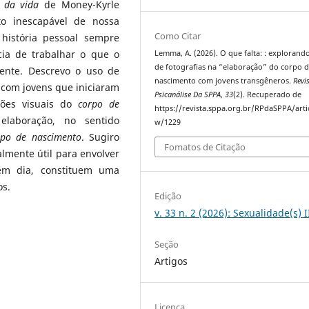
s da vida
de Money-Kyrle
to inescapável de nossa
Como Citar
 história pessoal sempre
ncia de trabalhar o que o
Lemma, A. (2026). O que falta: : explorand
de fotografias na “elaboração” do corpo 
ente. Descrevo o uso de
nascimento com jovens transgêneros.
Revi
, com jovens que iniciaram
Psicanálise Da SPPA
,
33
(2). Recuperado de
ações visuais do
corpo de
https://revista.sppa.org.br/RPdaSPPA/arti
elaboração, no sentido
w/1229
rpo de nascimento
. Sugiro
Fomatos de Citação
lmente útil para envolver
 em dia, constituem uma
os.
Edição
v. 33 n. 2 (2026): Sexualidade(s) I
Seção
Artigos
Licença