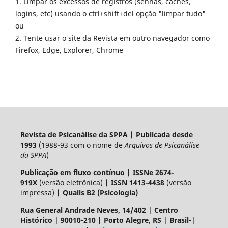
1. Limpar os excessos de registros (senhas, caches,
logins, etc) usando o ctrl+shift+del opção "limpar tudo"
ou
2. Tente usar o site da Revista em outro navegador como
Firefox, Edge, Explorer, Chrome
Revista de Psicanálise da SPPA | Publicada desde
1993
(1988-93 com o nome de
Arquivos de Psicanálise
da SPPA
)
Publicação em fluxo contínuo
|
ISSNe 2674-
919X
(versão eletrônica)
| ISSN 1413-4438
(versão
impressa)
|
Qualis B2 (Psicologia)
Rua General Andrade Neves, 14/402 | Centro
Histórico | 90010-210 | Porto Alegre, RS | Brasil-|